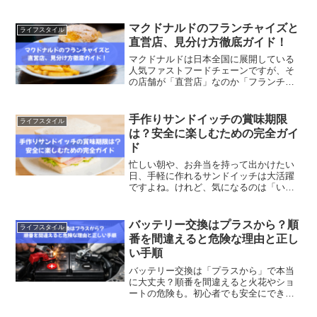
が多いと言われることもあり、「自分も
ハイアーチだから足が速いのでは？」と
考える方もいるでしょう。実際にハイア
マクドナルドのフランチャイズと
ライフスタイル
ーチには、地面からの反発力を...
直営店、見分け方徹底ガイド！
マクドナルドは日本全国に展開している
人気ファストフードチェーンですが、そ
の店舗が「直営店」なのか「フランチャ
イズ店」なのか気になったことはありま
せんか？一見すると同じマクドナルドで
も、経営の仕組みや運営スタイルには違
手作りサンドイッチの賞味期限
ライフスタイル
いがあります。直営とフラ...
は？安全に楽しむための完全ガイ
ド
忙しい朝や、お弁当を持って出かけたい
日、手軽に作れるサンドイッチは大活躍
ですよね。けれど、気になるのは「いつ
まで食べられるの？」という賞味期限の
こと。特に手作りだと保存方法に迷う方
も多いのではないでしょうか？この記事
バッテリー交換はプラスから？順
ライフスタイル
では、具材別の賞味期限や...
番を間違えると危険な理由と正し
い手順
バッテリー交換は「プラスから」で本当
に大丈夫？順番を間違えると火花やショ
ートの危険も。初心者でも安全にできる
正しい手順と理由をわかりやすく解説し
ます。