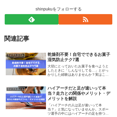
shinpukuをフォローする
関連記事
乾燥剤不要！自宅でできるお菓子
ライフスタイル
湿気防止テク7選
大切にとっておいたお菓子を食べようと
したときに「しんなりしてる…」とがっ
かりした経験はありませんか？実はこれ
は、空気中の湿気を吸ってしまったこと
が原因です。市販のお菓子にはよく乾燥
剤が入っていますが、家で食べるときに
ハイアーチだと足が速いって本
ライフスタイル
は必ずあるとは限りません...
当？走力との関係やメリット・デ
メリットを解説
「ハイアーチの人は足が速いって本
当？」と気になっていませんか。スポー
ツ選手の中にはハイアーチの足を持つ人