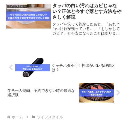
タッパの白い汚れはカビじゃな
ライフスタイル
い？正体と今すぐ落とす方法をや
さしく解説
タッパを洗って乾かしたあと、「あれ？
白い汚れが残っている…」「もしかして
カビ？」と不安になったことはありませ
んか？毎日使う保存容器だからこそ、見
た目の変化には敏感になりますよね。で
もご安心ください。タッパに現れる白い
汚れの多くは、カビではな...
シャチハタ不可！押印がバレる理由と
は？
牛角一人焼肉、予約できない時の最適な
選択肢
ホーム
ライフスタイル