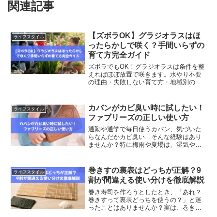
関連記事
【ズボラOK】グラジオラスはほ
ライフスタイル
ったらかしで咲く？手間いらずの
育て方完全ガイド
ズボラでもOK！グラジオラスは条件を整
えればほぼ放置で咲きます。水やり不要
の理由・失敗しない育て方・地域別の違
いまで徹底解説。
カバンがカビ臭い時に試したい！
ライフスタイル
ファブリーズの正しい使い方
通勤や通学で毎日使うカバン、気づいた
らなんだかカビ臭い…そんな経験はあり
ませんか？特に梅雨や夏場は、湿気や汗
が原因で臭いがこもりやすくなります。
この記事では、ファブリーズを使った正
しい消臭方法と、素材別のケア・保管の
巻きすの裏表はどっちが正解？9
ライフスタイル
コツをプロ目線でわかりや...
割が間違える使い分けを徹底解説
巻き寿司を作ろうとしたとき、「あれ？
巻きすって裏表どっちを使うの？」と迷
ったことはありませんか？実は、巻きす
の向きを間違えるだけで、海苔がくっつ