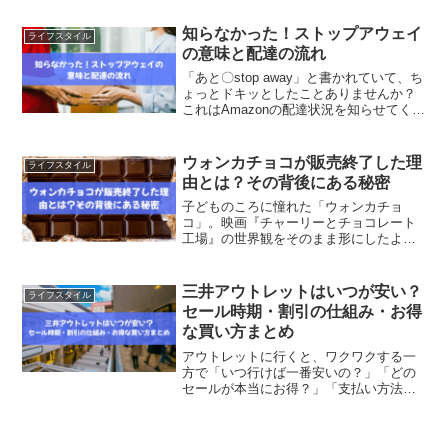
いたり、巻き終わりがガタついたりと、
小さな失敗につながってしまいます。こ
知らなかった！ストップアウェイ
ライフスタイル
の記事では、巻きすの裏表...
の意味と配達の流れ
「あと〇stop away」と書かれていて、ち
ょっとドキッとしたことありませんか？
これはAmazonの配達状況を知らせてくれ
る便利な機能の一つなんです。この記事
では、そんな「ストップアウェイ」の意
味や仕組み、便利な使い方をやさしく解
ウォンカチョコが販売終了した理
ライフスタイル
説します...
由とは？その背後にある秘密
子どものころに憧れた「ウォンカチョ
コ」。映画『チャーリーとチョコレート
工場』の世界観をそのまま形にしたよう
な夢のチョコレートが、ある日突然販売
終了になったと知って、驚いた方も多い
のではないでしょうか。SNSでは「な
三井アウトレットはいつが安い？
ライフスタイル
ぜ？」「もう食べられないの...
セール時期・割引の仕組み・お得
な買い方まとめ
アウトレットに行くと、ワクワクする一
方で「いつ行けば一番安いの？」「どの
セールが本当にお得？」「支払い方法で
損したくない…」と迷ってしまうことっ
てありますよね。特に三井アウトレット
はセールイベントが多く、上手に活用で