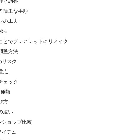
理と調整
る簡単な手順
ンの工夫
用法
ことでブレスレットにリメイク
調整方法
のリスク
意点
チェック
の種類
び方
の違い
ンショップ比較
アイテム