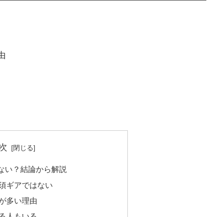
由
次
ない？結論から解説
須ギアではない
が多い理由
る人もいる