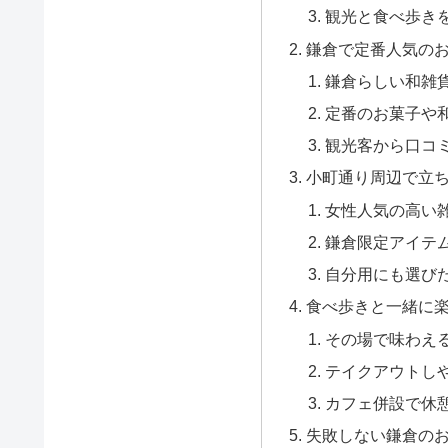
観光と食べ歩き
鎌倉で定番人気のお
鎌倉らしい和雑
定番のお菓子や
観光客から口コ
小町通り周辺で立
女性人気の高い
鎌倉限定アイテ
自分用にも選び
食べ歩きと一緒に
その場で味わえ
テイクアウトし
カフェ併設で休
失敗しない鎌倉の