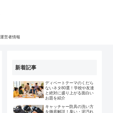
ク
運営者情報
新着記事
ディベートテーマのくだら
ないネタ80選！学校や友達
と絶対に盛り上がる面白い
お題を紹介
キャッチャー防具の洗い方
を徹底解説！臭い・泥汚れ