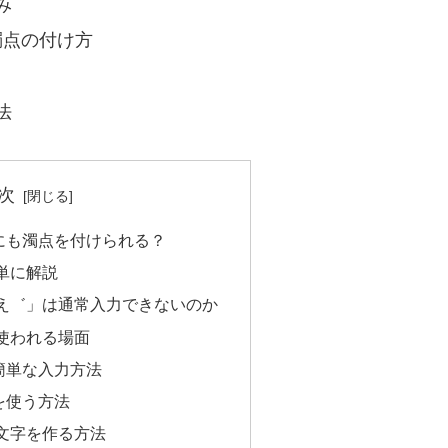
み
での濁点の付け方
法
次
にも濁点を付けられる？
単に解説
え゛」は通常入力できないのか
使われる場面
簡単な入力方法
字を使う方法
文字を作る方法