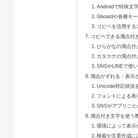
Androidで特殊
Gboardや各種
コピペを活用する
コピペできる濁点付
ひらがなの濁点付
カタカナの濁点付
SNSやLINEで
濁点がずれる・表示
Unicode対応状
フォントによる表
SNSやアプリご
濁点付き文字を使う
環境によって表示
検索や文章作成に