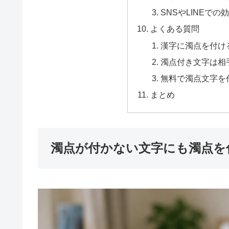
SNSやLINEで
よくある質問
漢字に濁点を付け
濁点付き文字は相
無料で濁点文字を
まとめ
濁点が付かない文字にも濁点を