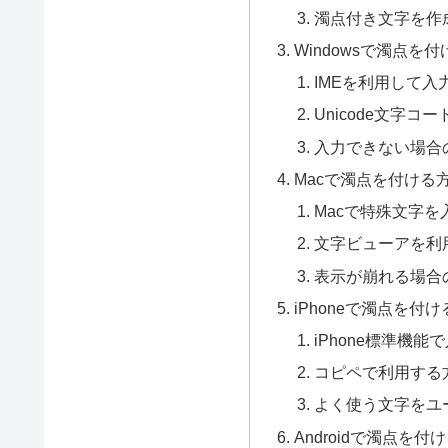
濁点付き文字を作
Windowsで濁点を
IMEを利用して入
Unicode文字コ
入力できない場合
Macで濁点を付ける
Macで特殊文字を
文字ビューアを利
表示が崩れる場合
iPhoneで濁点を付
iPhone標準機能
コピペで利用する
よく使う文字をユ
Androidで濁点を付