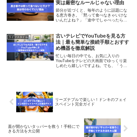
実は厳密なルールじゃない理由
節分が近づくと、毎年のように話題にな
る恵方巻き。「黙って食べなきゃいけな
いんだよね？」「途中でしゃべったら縁
起が悪いのかな？」と、なんとなく気に
なりつつも、はっきりとは知らないまま
過ごしている方も多いのではないでしょ
古いテレビでYouTubeを見る方
ライフスタイル
うか。実は、恵方巻きの食...
法｜最も簡単な接続手順とおすす
め機器を徹底解説
忙しい毎日の中でも、お気に入りの
YouTubeをテレビの大画面でゆっくり楽
しめたら嬉しいですよね。でも、「うち
のテレビは古いから無理かも…」とあき
らめてしまっている方も多いのではない
でしょうか？実は、古いテレビでもちょ
っとした工夫や機器を使...
リーズナブルで楽しい！ドンキのフェイ
スペイント完全ガイド
蓋が開かないタッパーを救う！手軽にで
きる方法を大公開