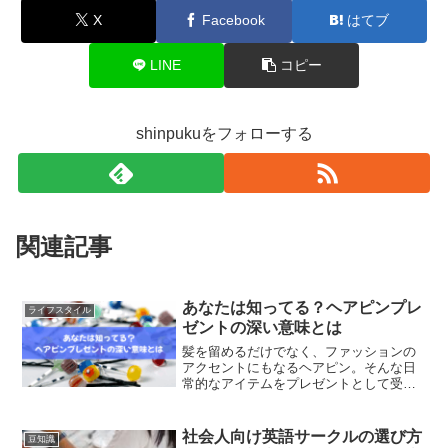
X
Facebook
はてブ
LINE
コピー
shinpukuをフォローする
関連記事
あなたは知ってる？ヘアピンプレ
ライフスタイル
ゼントの深い意味とは
髪を留めるだけでなく、ファッションの
アクセントにもなるヘアピン。そんな日
常的なアイテムをプレゼントとして受け
取ったとき、その裏にはどんな意味が込
められているのでしょうか？実は、ヘア
ピンには「特別な想い」や「相手との関
社会人向け英語サークルの選び方
豆知識
係性」を象徴する深い意味...