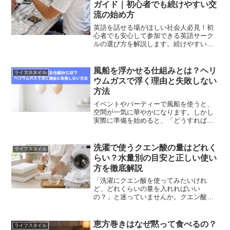
ガイド｜初心者でも続けやすい交
流の始め方
英語を話せる場がほしい社会人必見！初
心者でも安心して参加できる英語サーク
ルの選び方を解説します。続けやすいサ
ークルの特徴や失敗しないチェックポイ
ント、交流を楽しみながら英語力を伸ば
すコツも紹介。
風船を浮かせる仕組みとは？ヘリ
ライフスタイル
ウムガスで浮く理由と失敗しない
方法
イベントやパーティーで風船を使うと、
空間が一気に華やかになります。しかし
実際に準備を始めると、「どうすれば風
船は浮くの？」「ヘリウムガスを入れた
のに浮かないのはなぜ？」と悩む人は少
なくありません。風船を浮かせるために
洗濯で使うクエン酸の量はどれく
ライフスタイル
は、正しい仕組みを理解し...
らい？水量別の目安と正しい使い
方を徹底解説
「洗濯にクエン酸を使ってみたいけれ
ど、どれくらいの量を入れればいい
の？」と迷っていませんか。クエン酸
は、すすぎの工程で適量を使用すること
で、衣類のごわつき軽減や汗・アンモニ
ア由来のニオイ対策をサポートしてくれ
恵方巻きはなぜ黙って食べるの？
ライフスタイル
る便利なアイテムです。しかし、入...