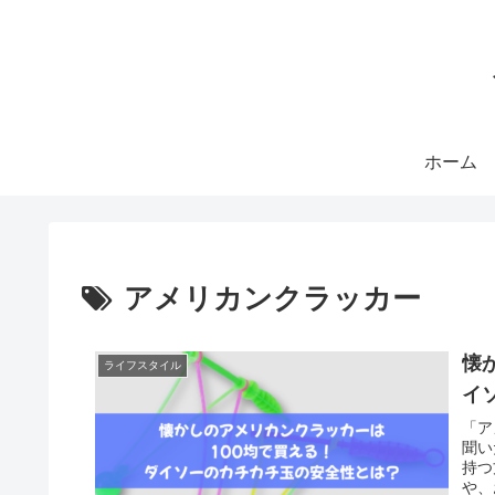
ホーム
アメリカンクラッカー
懐
ライフスタイル
イ
「ア
聞い
持つ
や、