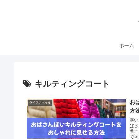
ホーム
キルティングコート
お
ライフスタイル
方
寒い
ばさ
着こ
でき