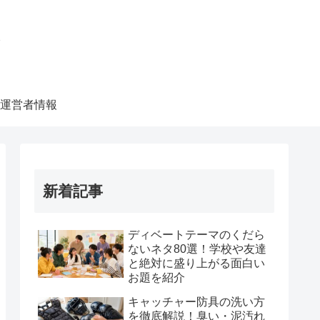
ク
運営者情報
新着記事
ディベートテーマのくだら
ないネタ80選！学校や友達
と絶対に盛り上がる面白い
お題を紹介
キャッチャー防具の洗い方
を徹底解説！臭い・泥汚れ