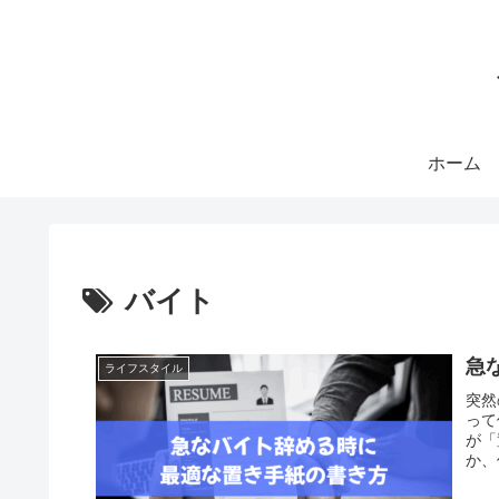
ホーム
バイト
急
ライフスタイル
突然
って
が「
か、