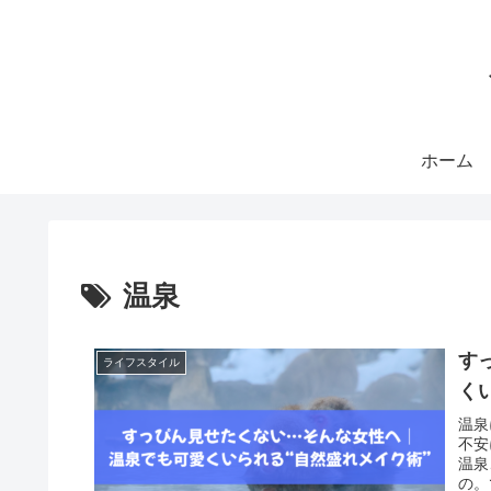
ホーム
温泉
す
ライフスタイル
く
温泉
不安
温泉
の。