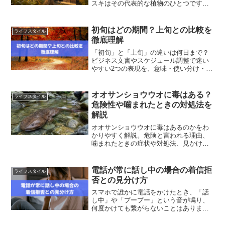
スキはその代表的な植物のひとつです。
違いを比較表付きでわかりやすく解説
し、ヨシ・オギとの違いや茅葺き屋根と
の関係、見分け方まで初心者向けに紹介
初旬はどの期間？上旬との比較を
ライフスタイル
します。
徹底理解
「初旬」と「上旬」の違いは何日まで？
ビジネス文書やスケジュール調整で迷い
やすい2つの表現を、意味・使い分け・具
体例つきでわかりやすく解説します。誤
解を防ぎたい方に役立つ内容です。
オオサンショウウオに毒はある？
ライフスタイル
危険性や噛まれたときの対処法を
解説
オオサンショウウオに毒はあるのかをわ
かりやすく解説。危険と言われる理由、
噛まれたときの症状や対処法、見かけた
ときに守りたい注意点まで紹介します。
電話が常に話し中の場合の着信拒
ライフスタイル
否との見分け方
スマホで誰かに電話をかけたとき、「話
し中」や「プープー」という音が鳴り、
何度かけても繋がらないことはありませ
んか？このような状況に遭遇したとき、
「本当に通話中なのか？」「もしかして