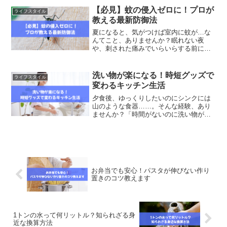
着信拒否されてる？」と不安になる方も
【必見】蚊の侵入ゼロに！プロが
ライフスタイル
多いはずです。とくに大切...
教える最新防御法
夏になると、気がつけば室内に蚊が…な
んてこと、ありませんか？眠れない夜
や、刺された痛みでいらいらする前に、
家でできる安心な対策をしておきましょ
う。この記事では、蚊を見つけるコツか
ら、引き寄せて捕まえる方法、駆除法、
洗い物が楽になる！時短グッズで
ライフスタイル
預防等のコツまで、初心者さ...
変わるキッチン生活
夕食後、ゆっくりしたいのにシンクには
山のような食器……。そんな経験、あり
ませんか？「時間がないのに洗い物が終
わらない」「手が荒れる」「片付けても
スッキリしない」――毎日の家事の中で
も、食器洗いは特に面倒に感じやすいも
のです。この記事では、そ...
お弁当でも安心！パスタが伸びない作り
置きのコツ教えます
1トンの水って何リットル？知られざる身
近な換算方法