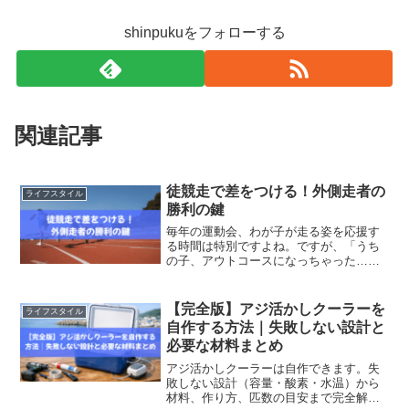
shinpukuをフォローする
関連記事
徒競走で差をつける！外側走者の
ライフスタイル
勝利の鍵
毎年の運動会、わが子が走る姿を応援す
る時間は特別ですよね。ですが、「うち
の子、アウトコースになっちゃった…」
と少し不安になる保護者の方も多いので
はないでしょうか？実は、アウトコース
は走り方のポイントを押さえれば“チャン
【完全版】アジ活かしクーラーを
ライフスタイル
スのレーン”にもなるん...
自作する方法｜失敗しない設計と
必要な材料まとめ
アジ活かしクーラーは自作できます。失
敗しない設計（容量・酸素・水温）から
材料、作り方、匹数の目安まで完全解