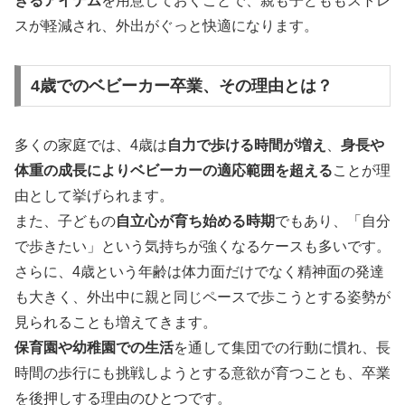
きるアイテム
を用意しておくことで、親も子どももストレ
スが軽減され、外出がぐっと快適になります。
4歳でのベビーカー卒業、その理由とは？
多くの家庭では、4歳は
自力で歩ける時間が増え
、
身長や
体重の成長によりベビーカーの適応範囲を超える
ことが理
由として挙げられます。
また、子どもの
自立心が育ち始める時期
でもあり、「自分
で歩きたい」という気持ちが強くなるケースも多いです。
さらに、4歳という年齢は体力面だけでなく精神面の発達
も大きく、外出中に親と同じペースで歩こうとする姿勢が
見られることも増えてきます。
保育園や幼稚園での生活
を通して集団での行動に慣れ、長
時間の歩行にも挑戦しようとする意欲が育つことも、卒業
を後押しする理由のひとつです。