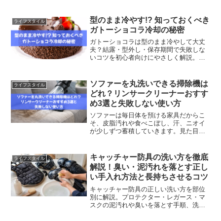
説。20〜30L設計で長時間アジを元気に保
つコツも紹介します。
型のまま冷やす!? 知っておくべき
ライフスタイル
ガトーショコラ冷却の秘密
ガトーショコラは型のまま冷やして大丈
夫？結露・型外し・保存期間で失敗しな
いコツを初心者向けにやさしく解説。し
っとり濃厚に仕上げる冷やし方も紹介し
ます。
ソファーを丸洗いできる掃除機は
ライフスタイル
どれ？リンサークリーナーおすす
め3選と失敗しない使い方
ソファーは毎日体を預ける家具だからこ
そ、皮脂汚れや食べこぼし、汗、ニオイ
が少しずつ蓄積していきます。見た目は
きれいでも、「なんとなく臭う」「触る
とベタつく」と感じたことがある方も多
いのではないでしょうか。そんなときに
キャッチャー防具の洗い方を徹底
ライフスタイル
注目されているのが、ソフ...
解説！臭い・泥汚れを落とす正し
い手入れ方法と長持ちさせるコツ
キャッチャー防具の正しい洗い方を部位
別に解説。プロテクター・レガース・マ
スクの泥汚れや臭いを落とす手順、洗濯
機や漂白剤の注意点、乾燥・保管方法、
長持ちさせる日頃のお手入れまでわかり