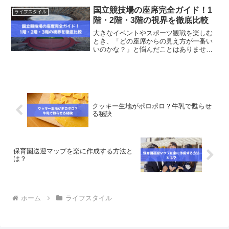
やすく紹介します。
国立競技場の座席完全ガイド！1
ライフスタイル
階・2階・3階の視界を徹底比較
大きなイベントやスポーツ観戦を楽しむ
とき、「どの座席からの見え方が一番い
いのかな？」と悩んだことはありません
か？特に国立競技場のような広いスタジ
アムでは、座席の位置によって臨場感や
快適さが大きく変わります。せっかくな
ら、自分のスタイルに合っ...
クッキー生地がポロポロ？牛乳で甦らせ
る秘訣
保育園送迎マップを楽に作成する方法と
は？
ホーム
ライフスタイル