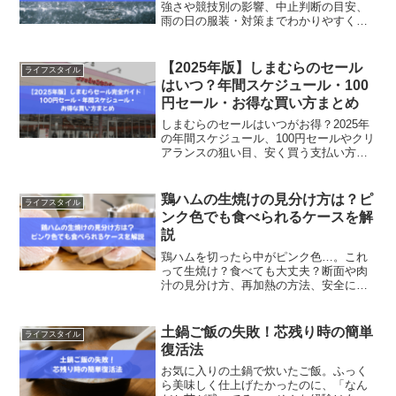
強さや競技別の影響、中止判断の目安、
雨の日の服装・対策までわかりやすく解
説します。
【2025年版】しまむらのセール
ライフスタイル
はいつ？年間スケジュール・100
円セール・お得な買い方まとめ
しまむらのセールはいつがお得？2025年
の年間スケジュール、100円セールやクリ
アランスの狙い目、安く買う支払い方法
まで初心者向けに解説します。
鶏ハムの生焼けの見分け方は？ピ
ライフスタイル
ンク色でも食べられるケースを解
説
鶏ハムを切ったら中がピンク色…。これ
って生焼け？食べても大丈夫？断面や肉
汁の見分け方、再加熱の方法、安全に食
べるための確認ポイントを詳しく解説し
ます。
土鍋ご飯の失敗！芯残り時の簡単
ライフスタイル
復活法
お気に入りの土鍋で炊いたご飯。ふっく
ら美味しく仕上げたかったのに、「なん