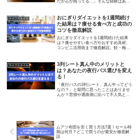
だか芯が残ってる…」そんな経験はあり
ませんか？せっかくの手間ひまが台無し
になってしまうとガッカリしますよね。
でも大丈夫！芯が残った土鍋ご飯は、少
おにぎりダイエットを1週間続け
ライフスタイル
しの工夫で美味しく復活さ...
た結果は？痩せる食べ方と成功の
コツを徹底解説
おにぎりダイエットを1週間続けた結果
は？痩せやすい食べ方やおすすめ具材、
コンビニ活用術まで徹底解説。鮭・梅・
雑穀米などダイエット向き具材や、失敗
しやすいNG例、1週間メニュー例も紹介
します。無理な糖質制限なしで続けたい
3列シート真ん中のメリットと
ライフスタイル
人必見です。
は？あなたの夜行バス選びを変え
る！
「夜行バスの3列シート、真ん中ってどう
なの？」と疑問に思ったことはありませ
んか？窓側や通路側に比べて不人気と思
われがちな“真ん中席”ですが、実は快適に
過ごせるポイントがたくさんあります。
移動費を抑えつつも、できるだけ疲れを
残さず目的地に着き...
ムアツ布団を安く買う方法7選！セール時
期は何月？どこで買うのが最安か徹底解
説