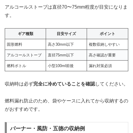
アルコールストーブは直径70〜75mm程度が目安になりま
す。
ギア種類
目安サイズ
ポイント
固形燃料
高さ30mm以下
複数収納しやすい
アルコールストーブ
直径75mm以下
高さ確認が重要
燃料ボトル
小型100ml前後
漏れ対策必須
収納時は必ず
完全に冷めていることを確認
してください。
燃料漏れ防止のため、袋やケースに入れてから収納するの
がおすすめです。
バーナー・風防・五徳の収納例