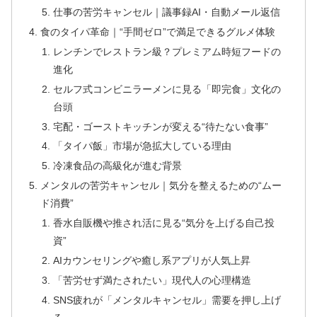
仕事の苦労キャンセル｜議事録AI・自動メール返信
食のタイパ革命｜“手間ゼロ”で満足できるグルメ体験
レンチンでレストラン級？プレミアム時短フードの
進化
セルフ式コンビニラーメンに見る「即完食」文化の
台頭
宅配・ゴーストキッチンが変える“待たない食事”
「タイパ飯」市場が急拡大している理由
冷凍食品の高級化が進む背景
メンタルの苦労キャンセル｜気分を整えるための“ムー
ド消費”
香水自販機や推され活に見る“気分を上げる自己投
資”
AIカウンセリングや癒し系アプリが人気上昇
「苦労せず満たされたい」現代人の心理構造
SNS疲れが「メンタルキャンセル」需要を押し上げ