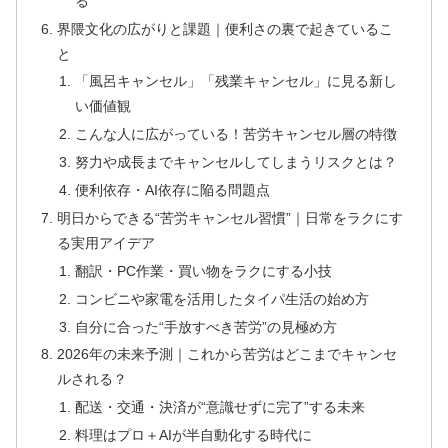
る
界隈文化の広がりと課題｜便利さの裏で起きているこ
と
「風呂キャンセル」「残業キャンセル」に見る新し
い価値観
こんな人に広がっている！苦労キャンセル層の特徴
努力や成長までキャンセルしてしまうリスクとは？
便利依存・AI依存に陥る問題点
明日からできる“苦労キャンセル習慣”｜日常をラクにす
る実用アイデア
翻訳・PC作業・買い物をラクにする小技
コンビニや家電を活用したタイパ生活の始め方
自分に合った“手放すべき苦労”の見極め方
2026年の未来予測｜これから苦労はどこまでキャンセ
ルされる？
配送・交通・決済が“意識せずに完了”する未来
料理はプロ＋AIが半自動化する時代に