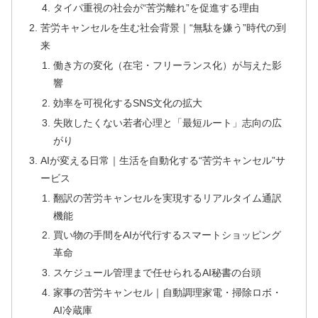
タイパ重視の社会が“苦労離れ”を促進する理由
苦労キャンセルを生む社会背景｜“無駄を嫌う”時代の到
来
働き方の変化（在宅・フリーランス化）が与えた影
響
効率を可視化するSNS文化の拡大
失敗したくない若者心理と「最短ルート」志向の広
がり
AIが変える日常｜生活を自動化する“苦労キャンセル”サ
ービス
翻訳の苦労キャンセルを実現するリアルタイム通訳
機能
買い物の手間をAIが代行するスマートショッピング
革命
スケジュール管理まで任せられるAI秘書の台頭
家事の苦労キャンセル｜自動調理家電・掃除ロボ・
AI冷蔵庫