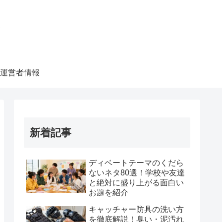
ク
運営者情報
新着記事
ディベートテーマのくだら
ないネタ80選！学校や友達
と絶対に盛り上がる面白い
お題を紹介
キャッチャー防具の洗い方
を徹底解説！臭い・泥汚れ