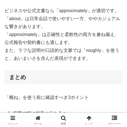
ビジネスや公式文書なら「approximately」が適切です。
「about」は日常会話で使いやすい一方、ややカジュアル
な響きがあります。
「approximately」は正確性と柔軟性の両方を兼ね備え、
公式報告や契約書にも適します。
また、ラフな説明や口語的な文脈では「roughly」を使う
と、あいまいさを含んだ表現ができます。
まとめ
「概ね」を使う前に確認すべき3ポイント
範囲の幅は相手に伝わるか
文脈に合った言葉か
メニュー
ホーム
検索
トップ
サイドバー