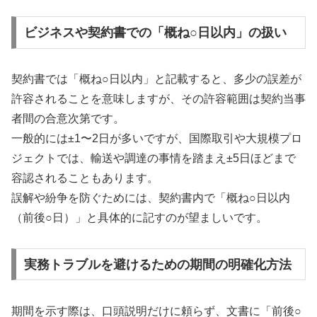
ビジネスや契約書での「概ね○日以内」の扱い
契約書では「概ね○日以内」と記載すると、多少の誤差が
許容されることを意味しますが、その許容範囲は契約当事
者間の合意次第です。
一般的には±1〜2日が多いですが、国際取引や大規模プロ
ジェクトでは、輸送や調達の事情を踏まえ±5日ほどまで
容認されることもあります。
誤解や紛争を防ぐためには、契約書内で「概ね○日以内
（前後○日）」と具体的に記すのが望ましいです。
実務トラブルを避けるための期間の明確化方法
期間を示す際は、口頭説明だけに頼らず、文書に「前後○