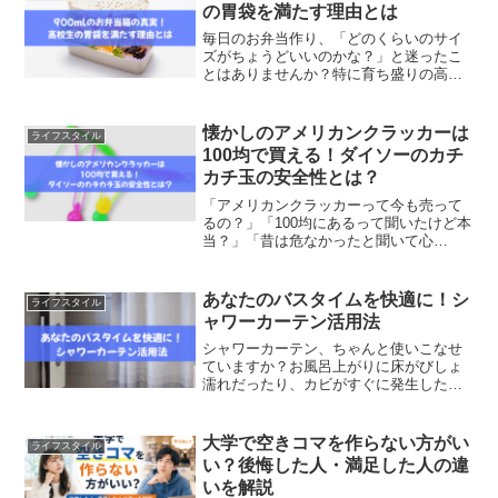
と温度の目安が難しく、失...
の胃袋を満たす理由とは
毎日のお弁当作り、「どのくらいのサイ
ズがちょうどいいのかな？」と迷ったこ
とはありませんか？特に育ち盛りの高校
生や、しっかり食べたい男性向けに人気
なのが900mlサイズのお弁当箱です。この
記事では、900mlのお弁当箱に入る量の目
懐かしのアメリカンクラッカーは
ライフスタイル
安や、他のサ...
100均で買える！ダイソーのカチ
カチ玉の安全性とは？
「アメリカンクラッカーって今も売って
るの？」「100均にあるって聞いたけど本
当？」「昔は危なかったと聞いて心
配…」そんな疑問を持つ方は多いですよ
ね。特に懐かしさからもう一度遊んでみ
たい人や、お子さんに買ってあげたいと
あなたのバスタイムを快適に！シ
ライフスタイル
考える方は、安全性が気に...
ャワーカーテン活用法
シャワーカーテン、ちゃんと使いこなせ
ていますか？お風呂上がりに床がびしょ
濡れだったり、カビがすぐに発生したり
と、意外とお悩みが多いバスグッズのひ
とつです。ですが、正しい使い方とアイ
テム選びのコツを知っておけば、浴室は
大学で空きコマを作らない方がい
ライフスタイル
もっと快適で清潔に保てま...
い？後悔した人・満足した人の違
いを解説