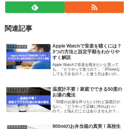
関連記事
Apple Watchで音楽を聴くには？
ライフスタイル
3つの方法と設定手順をわかりや
すく解説
Apple Watchで音楽を聴きたいと思って
も、「どうやって使うの？」「iPhoneな
しでもできるの？」と迷う方は多いので
はないでしょうか。実際、Apple Watchの
音楽機能は便利ですが、使い方を知らな
いと本来の性能を活かしきれません...
温度計不要！家庭でできる50度の
ライフスタイル
お湯の魔法
「50度のお湯を作りたいけれど温度計が
ない」「どうやって正確に作ればいい
の？」と悩んだことはありませんか？料
理や白湯、さらには美容や健康のため
に、50度のお湯は意外と活躍の場が多い
ものです。けれども、いざ作ろうと思う
900mlのお弁当箱の真実！高校生
ライフスタイル