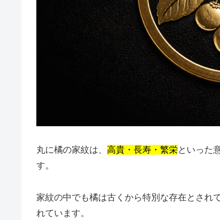
丸に橘の家紋は、
高貴・長寿・繁栄
といった
す。
家紋の中でも橘は古くから特別な存在とされ
れています。