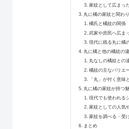
家紋として広まっ
丸に橘の家紋と関わ
橘氏と橘紋の関係
武家や庶民へ広ま
現代に残る丸に橘
丸に橘と他の橘紋の
丸なしの橘紋との
橘紋の主なバリエ
「丸」が付く意味
丸に橘の家紋が持つ
現代でも使われる
家紋としての人気
家紋を調べる・受
まとめ