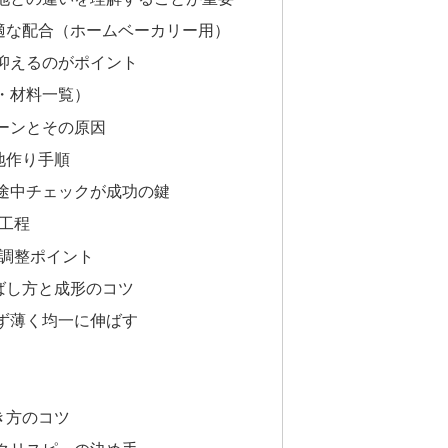
適な配合（ホームベーカリー用）
抑えるのがポイント
・材料一覧）
ーンとその原因
地作り手順
途中チェックが成功の鍵
工程
と調整ポイント
ばし方と成形のコツ
ず薄く均一に伸ばす
き方のコツ