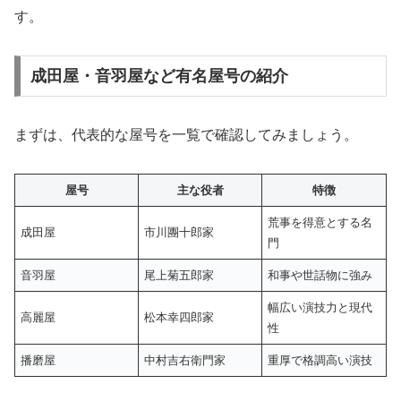
す。
成田屋・音羽屋など有名屋号の紹介
まずは、代表的な屋号を一覧で確認してみましょう。
屋号
主な役者
特徴
荒事を得意とする名
成田屋
市川團十郎家
門
音羽屋
尾上菊五郎家
和事や世話物に強み
幅広い演技力と現代
高麗屋
松本幸四郎家
性
播磨屋
中村吉右衛門家
重厚で格調高い演技