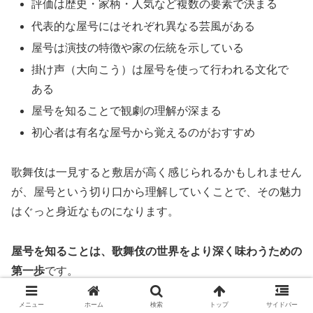
評価は歴史・家柄・人気など複数の要素で決まる
代表的な屋号にはそれぞれ異なる芸風がある
屋号は演技の特徴や家の伝統を示している
掛け声（大向こう）は屋号を使って行われる文化で
ある
屋号を知ることで観劇の理解が深まる
初心者は有名な屋号から覚えるのがおすすめ
歌舞伎は一見すると敷居が高く感じられるかもしれません
が、屋号という切り口から理解していくことで、その魅力
はぐっと身近なものになります。
屋号を知ることは、歌舞伎の世界をより深く味わうための
第一歩
です。
メニュー
ホーム
検索
トップ
サイドバー
ぜひ今回の内容を参考にしながら、次の観劇では屋号や掛