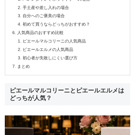
手土産や差し入れの場合
自分へのご褒美の場合
初めて買うならどっちがおすすめ？
人気商品のおすすめ比較
ピエールマルコリーニの人気商品
ピエールエルメの人気商品
初心者が失敗しにくい選び方
まとめ
ピエールマルコリーニとピエールエルメは
どっちが人気？