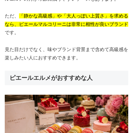
ただ、
「静かな高級感」や「大人っぽい上質さ」を求める
なら、ピエールマルコリーニは非常に相性が良いブランド
です。
見た目だけでなく、味やブランド背景まで含めて高級感を
楽しみたい人におすすめできます。
ピエールエルメがおすすめな人