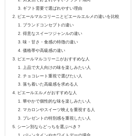
ギフト需要で選ばれやすい理由
ピエールマルコリーニとピエールエルメの違いを比較
ブランドコンセプトの違い
得意なスイーツジャンルの違い
味・甘さ・食感の特徴の違い
価格帯や高級感の違い
ピエールマルコリーニがおすすめな人
上品で大人向けの味を楽しみたい人
チョコレート重視で選びたい人
落ち着いた高級感を求める人
ピエールエルメがおすすめな人
華やかで個性的な味を楽しみたい人
マカロンやスイーツ映えを重視する人
プレゼントの特別感を重視したい人
シーン別ならどっちを選ぶべき？
バレンタインやホワイトデーの場合