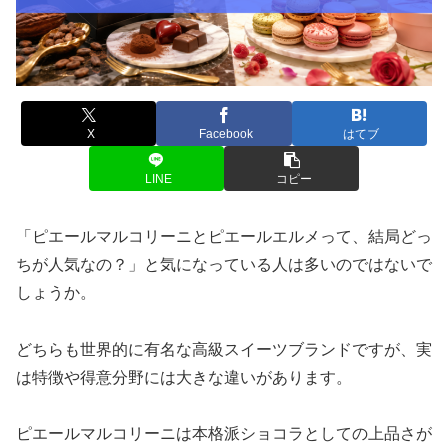
X
Facebook
はてブ
LINE
コピー
「ピエールマルコリーニとピエールエルメって、結局どっ
ちが人気なの？」と気になっている人は多いのではないで
しょうか。
どちらも世界的に有名な高級スイーツブランドですが、実
は特徴や得意分野には大きな違いがあります。
ピエールマルコリーニは本格派ショコラとしての上品さが