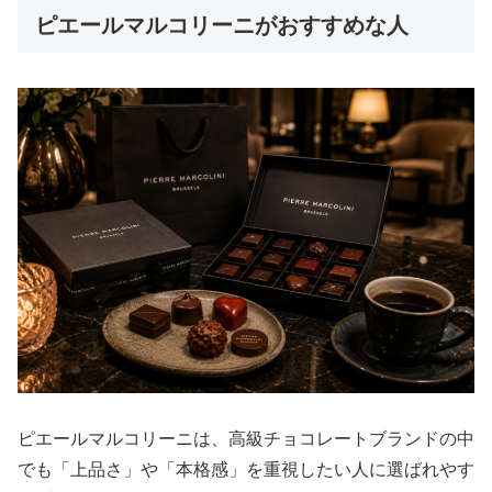
ピエールマルコリーニがおすすめな人
ピエールマルコリーニは、高級チョコレートブランドの中
でも「上品さ」や「本格感」を重視したい人に選ばれやす