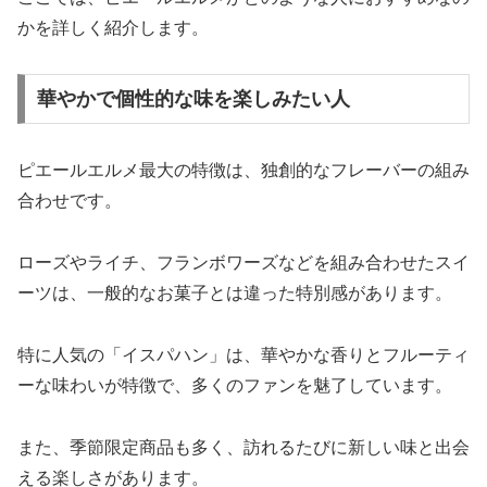
かを詳しく紹介します。
華やかで個性的な味を楽しみたい人
ピエールエルメ最大の特徴は、独創的なフレーバーの組み
合わせです。
ローズやライチ、フランボワーズなどを組み合わせたスイ
ーツは、一般的なお菓子とは違った特別感があります。
特に人気の「イスパハン」は、華やかな香りとフルーティ
ーな味わいが特徴で、多くのファンを魅了しています。
また、季節限定商品も多く、訪れるたびに新しい味と出会
える楽しさがあります。