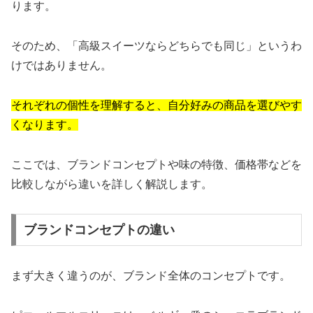
ります。
そのため、「高級スイーツならどちらでも同じ」というわ
けではありません。
それぞれの個性を理解すると、自分好みの商品を選びやす
くなります。
ここでは、ブランドコンセプトや味の特徴、価格帯などを
比較しながら違いを詳しく解説します。
ブランドコンセプトの違い
まず大きく違うのが、ブランド全体のコンセプトです。