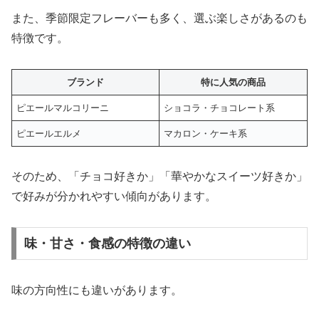
また、季節限定フレーバーも多く、選ぶ楽しさがあるのも
特徴です。
ブランド
特に人気の商品
ピエールマルコリーニ
ショコラ・チョコレート系
ピエールエルメ
マカロン・ケーキ系
そのため、「チョコ好きか」「華やかなスイーツ好きか」
で好みが分かれやすい傾向があります。
味・甘さ・食感の特徴の違い
味の方向性にも違いがあります。