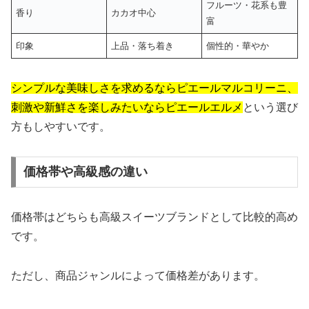
フルーツ・花系も豊
香り
カカオ中心
富
印象
上品・落ち着き
個性的・華やか
シンプルな美味しさを求めるならピエールマルコリーニ、
刺激や新鮮さを楽しみたいならピエールエルメ
という選び
方もしやすいです。
価格帯や高級感の違い
価格帯はどちらも高級スイーツブランドとして比較的高め
です。
ただし、商品ジャンルによって価格差があります。