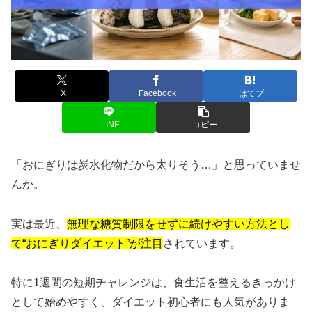
X
Facebook
はてブ
LINE
コピー
「おにぎりは炭水化物だから太りそう…」と思っていませ
んか。
実は最近、
無理な糖質制限をせずに続けやすい方法とし
て“おにぎりダイエット”が注目
されています。
特に1週間の短期チャレンジは、食生活を整えるきっかけ
として始めやすく、ダイエット初心者にも人気がありま