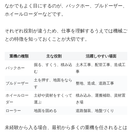
なかでもよく目にするのが、バックホー、ブルドーザー、
ホイールローダーなどです。
それぞれ役割が違うため、仕事を理解するうえでは機械ご
との特徴を知っておくことが大切です。
重機の種類
主な役割
活躍しやすい場面
掘る、すくう、積み込
土木工事、配管工事、造成工
バックホー
む
事
土を押す、地面をなら
ブルドーザー
整地、造成、道路工事
す
ホイールロー
土砂や資材をすくって
積み込み、運搬補助、資材置
ダー
運ぶ
き場
ローラー
地面を固める
道路舗装、地盤づくり
未経験から入る場合、最初から多くの重機を任されるとは