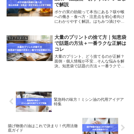
で解説
ボケの実の効能って本当にある？咳や喉
への働き・食べ方・注意点を初心者向け
にわかりやすく解説。はちみつ漬けや果
実酒、ジャムの作り方も紹介し、安全に
取り入れるコツまでまとめています。
大量のプリントの捨て方｜知恵袋
ライフスタイル
で話題の方法＋一番ラクな正解は
コレ
大量のプリント、どう捨てるのが正解？
面倒・個人情報が不安…そんな悩みを解
決。知恵袋で話題の方法＋一番ラクで安
全な処分法をわかりやすく解説します。
緊急時の味方！ミシン油の代用アイデア
特集
揚げ物後の油はこれで決まり！代用法徹
底ガイド