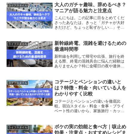
にも感じますし、ビジネスメールやホテ
大人のガチャ趣味、辞めるべき？
ライフスタイル
ルの受付など、フォーマルな...
マニアが語る魅力と注意点
こんにちは。この記事に目をとめてくだ
さったあなたは、きっと「ガチャが大好
きだけど、ちょっと恥ずかしい…」そん
な気持ちをお持ちかもしれません。大丈
夫です。ガチャは今や大人も楽しめる趣
味。ここでは、そんなあなたがもっと
新幹線終電、混雑を避けるための
ライフスタイル
堂々とガチャを楽しむための...
最適時間帯
新幹線を利用して帰宅や出張、旅行を終
える際、終電の混雑具合に悩んだ経験は
ありませんか？特に金曜日の夜や連休前
などは、ホームも車内も人であふれ、座
席の確保すら難しいこともあります。せ
っかくの移動時間、できればストレスな
コテージとペンションの違いと
ライフスタイル
く快適に過ごしたいもの。...
は？特徴・料金・向いている人を
わかりやすく比較
コテージとペンションの違いを徹底比
較。宿泊スタイル・料金・食事・プライ
ベート性の違いから、家族旅行・カップ
ル旅行・グループ旅行に向いているのは
どちらかをわかりやすく解説。宿選びで
失敗したくない方必見です。
ボケの実の効能と食べ方｜咳止め
ライフスタイル
効果・注意点・おすすめレシピま