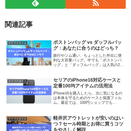
関連記事
ボストンバッグ vs ダッフルバッ
ライフスタイル
グ：あなたに合うのはどっち？
旅行やジム通い、ちょっとした外出に便
利な大容量バッグ。中でも「ボストンバ
ッグ」と「ダッフルバッグ」は人気の2大
選択肢ですが、「違いがいまいち分から
ない」「どっちを選べばいいか迷う」と
感じている方も多いのではないでしょう
セリアのiPhone16対応ケースと
ライフスタイル
か？形も用途も似ている...
定番100均アイテムの活用法
iPhone16を購入したら、次に気になるの
は本体を守るためのケースと保護フィル
ム。最近では、100円ショップでも
iPhone16対応のケースやアクセサリが手
に入るようになり、コスパ重視のユーザ
ーにとって嬉しい選択肢となっていま
軽井沢アウトレットが安いのはい
ライフスタイル
す。この記事...
つ？セール時期とお得に買うコツ
をやさしく解説