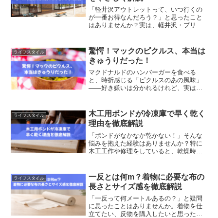
「軽井沢アウトレットって、いつ行くの
が一番お得なんだろう？」と思ったこと
はありませんか？実は、軽井沢・プリン
スショッピングプラザでは、年間を通し
てさまざまなセールが開催されていま
す。タイミングを知っておくだけで、同
驚愕！マックのピクルス、本当は
ライフスタイル
じアイテムをずっと安く手に...
きゅうりだった！
マクドナルドのハンバーガーを食べる
と、時折感じる「ピクルスのあの風味」
――好き嫌いは分かれるけれど、実はこ
だわりの食材の一つなんです。「マック
ピクルスの正体って何？」「なんであん
なに酸っぱいの？」そんな疑問を持った
木工用ボンドが冷凍庫で早く乾く
ライフスタイル
ことはありませんか？この記...
理由を徹底解説
「ボンドがなかなか乾かない！」そんな
悩みを抱えた経験はありませんか？特に
木工工作や修理をしていると、乾燥時間
の長さが作業効率に大きく影響します。
そこで注目されているのが、“冷凍庫を使
ってボンドを早く乾かす”という裏技。冷
一反とは何m？着物に必要な布の
ライフスタイル
やすことで本当に早く...
長さとサイズ感を徹底解説
「一反って何メートルあるの？」と疑問
に思ったことはありませんか。着物を仕
立てたい、反物を購入したいと思ったと