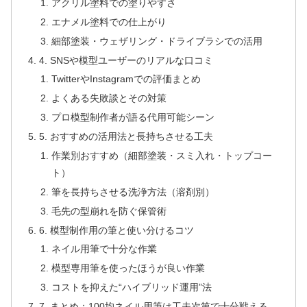
アクリル塗料での塗りやすさ
エナメル塗料での仕上がり
細部塗装・ウェザリング・ドライブラシでの活用
4. SNSや模型ユーザーのリアルな口コミ
TwitterやInstagramでの評価まとめ
よくある失敗談とその対策
プロ模型制作者が語る代用可能シーン
5. おすすめの活用法と長持ちさせる工夫
作業別おすすめ（細部塗装・スミ入れ・トップコー
ト）
筆を長持ちさせる洗浄方法（溶剤別）
毛先の型崩れを防ぐ保管術
6. 模型制作用の筆と使い分けるコツ
ネイル用筆で十分な作業
模型専用筆を使ったほうが良い作業
コストを抑えた“ハイブリッド運用”法
7. まとめ：100均ネイル用筆は工夫次第で十分戦える