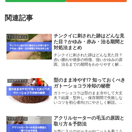
関連記事
チンクイに刺された跡はどんな見
ライフスタイル
た目？かゆみ・赤み・治る期間と
対処法まとめ
チンクイに刺された跡はどんな見た目？
赤い腫れや発疹の特徴、強いかゆみの原
因、治るまでの期間をわかりやすく解
説。今すぐできる対処法や跡を残さない
ポイントも紹介します。
型のまま冷やす!? 知っておくべき
ライフスタイル
ガトーショコラ冷却の秘密
ガトーショコラは型のまま冷やして大丈
夫？結露・型外し・保存期間で失敗しな
いコツを初心者向けにやさしく解説。し
っとり濃厚に仕上げる冷やし方も紹介し
ます。
アクリルセーターの毛玉の原因と
ライフスタイル
取り方＆予防法
お気に入りのセーターやニットを着よう