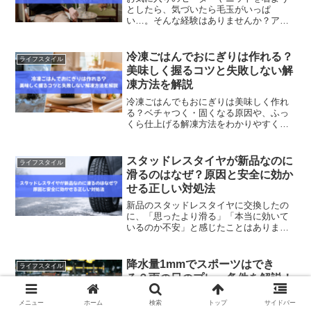
としたら、気づいたら毛玉がいっぱ
い…。そんな経験はありませんか？アク
リル素材の服は軽くて暖かく、お手入れ
もラクですが、どうしても毛玉ができや
すい素材なんです。でも大丈夫。原因を
冷凍ごはんでおにぎりは作れる？
ライフスタイル
知って、正しいケアをすれば「...
美味しく握るコツと失敗しない解
凍方法を解説
冷凍ごはんでもおにぎりは美味しく作れ
る？ベチャつく・固くなる原因や、ふっ
くら仕上げる解凍方法をわかりやすく解
説。忙しい朝に便利な冷凍おにぎりのコ
ツ、崩れにくい握り方、おすすめ具材や
保存方法までまとめて紹介します。
スタッドレスタイヤが新品なのに
ライフスタイル
滑るのはなぜ？原因と安全に効か
せる正しい対処法
新品のスタッドレスタイヤに交換したの
に、「思ったより滑る」「本当に効いて
いるのか不安」と感じたことはありませ
んか。せっかく新品にしたのに違和感が
あると、失敗したのではないかと心配に
なる方も多いはずです。しかし実際に
降水量1mmでスポーツはでき
ライフスタイル
は、新品スタッドレスタイヤ...
る？雨の日のプレー条件を解説！
降水量1mmでスポーツはできる？小雨の
メニュー
ホーム
検索
トップ
サイドバー
強さや競技別の影響、中止判断の目安、