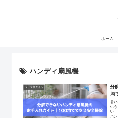
ホーム
ハンディ扇風機
分
ライフスタイル
均
暑い
いう
い」
ハン