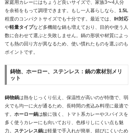
家庭用カレーにはちょうど良いサイズで、家族3〜4人分
を余裕をもって調理できます。もし一人暮らしなら、
1.5L
程度のコンパクトサイズでも十分です。最近では、
IH対応
や
軽量タイプ
など多機能な鍋も増えており、目的や使う人
数に合わせて選ぶと失敗しません。鍋の形状や材質によっ
ても熱の回り方が異なるため、使い慣れたものを選ぶのも
ポイントです。
鋳物、ホーロー、ステンレス：鍋の素材別メリ
ット
鋳物鍋
は熱をじっくり伝え、保温性が高いのが特徴で、弱
火でも均一に火が通るため、長時間の煮込み料理に最適で
す。
ホーロー鍋
は酸に強く、トマト系カレーやスパイスを
多く使うカレーにも向いており、色移りしにくい点も魅
力。
ステンレス鍋
は軽量で手入れが簡単、錆びにくいため