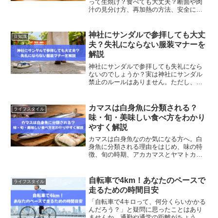
って生焼け？食べても大丈夫？断面や肉
汁の見分け方、再加熱の方法、安全に食
べるための確認ポイントを詳しく解説し
ます。
神社にサンダルで参拝しても大丈
豆知識
夫？失礼にならない服装マナーを
解説
神社にサンダルで参拝しても失礼になら
ないのでしょうか？実は神社にサンダル
禁止のルールはありません。ただし、ご
祈祷や昇殿参拝では服装への配慮が必要
です。ビーチサンダル・スポーツサンダ
ル・レザーサンダルの違いや、神社で好
カマスは白身魚に分類される？
ライフスタイル
印象を持たれる服装マナーをわかりやす
味・旬・美味しい食べ方をわかり
く解説します。
やすく解説
カマスは白身魚なのか気になる方へ。白
身魚に分類される理由をはじめ、味の特
徴、旬の時期、アカカマスとヤマトカマ
スの違い、美味しい食べ方までわかりや
すく解説します。
自転車で4km！あなたのペースで
ライフスタイル
走るための時間目安
「自転車で4キロって、何分くらいかかる
んだろう？」と疑問に思ったことはあり
ませんか。通勤や通学の距離がちょうど