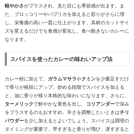
軽やかさ
がプラスされ、見た目にも季節感が出ます。ま
た、ブロッコリーやパプリカを加えると彩りがさらに増
し、栄養価の高い一皿に仕上がります。具材のカットサイ
ズを変えるだけでも食感が変化し、食べ飽きないカレーに
なります。
スパイスを使ったカレーの味わいアップ法
カレー粉に加えて、
ガラムマサラ
や
クミン
を少量足すだけ
で香りが格段にアップ。炒める段階でスパイスを加える
と、油に香りが移り本格的な味わいになります。さらに、
ターメリック
で鮮やかな黄色を出し、
コリアンダー
で深み
をプラスするのもおすすめ。辛さを調整したいときは
チリ
パウダー
を少し加えるとよいでしょう。スパイスは調理の
タイミングが重要で、早すぎると香りが飛び、遅すぎると