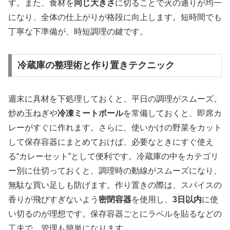
す。また、食材を
同じ大きさ
に切ることで火の通りが均一
になり、全体の仕上がりが格段に向上します。短時間でも
丁寧な下準備が、時短調理の鍵です。
冷蔵庫の整理術と作り置きテクニック
週末に具材を下処理しておくと、平日の調理がスムーズ。
炒め玉ねぎや
冷凍ミートボール
を常備しておくと、即席カ
レーがすぐに作れます。さらに、使いかけの野菜をカット
して保存容器にまとめておけば、必要なときにすぐ使え
る“カレーセット”として便利です。冷蔵庫の中をカテゴリ
ー別に仕切っておくと、調理時の動線がスムーズになり、
無駄な買い足しも防げます。作り置きの際は、スパイスの
香りが飛びすぎないよう
密閉容器
を使用し、
3日以内
に使
い切るのが理想です。保存容器ごとにラベルを貼るなどの
工夫で、管理も簡単になります。