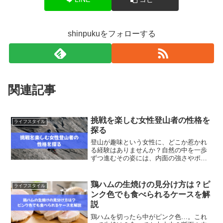
shinpukuをフォローする
関連記事
挑戦を楽しむ女性登山者の性格を
ライフスタイル
探る
登山が趣味という女性に、どこか惹かれ
る経験はありませんか？自然の中を一歩
ずつ進むその姿には、内面の強さやポジ
ティブさがにじみ出ます。本記事では、
「登山好き 女性 性格」というキーワード
に注目し、登山を愛する女性たちの魅力
鶏ハムの生焼けの見分け方は？ピ
ライフスタイル
やスピリチュアルな側...
ンク色でも食べられるケースを解
説
鶏ハムを切ったら中がピンク色…。これ