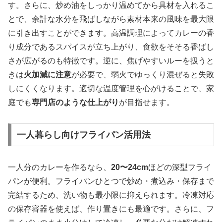
す。さらに、炒め油をしっかり温めてから具材を入れるこ
とで、余計な水分を飛ばしながら素材本来の風味を最大限
に引き出すことができます。高温調理によってカレーの香
り成分であるスパイスが立ち上がり、食欲をそそる香ばし
さが広がるのも特徴です。逆に、焦げやすいルーを扱うと
きは
火加減に注意
が必要で、弱火でゆっくり混ぜると失敗
しにくくなります。適切な温度管理を心がけることで、家
庭でも
専門店のような仕上がり
が目指せます。
一人暮らし向けフライパン活用法
一人分のカレーを作るなら、
20〜24cm
ほどの深型フライ
パンが便利。フライパンひとつで炒め・煮込み・保存まで
完結するため、洗い物も最小限に抑えられます。冷凍対応
の保存容器を使えば、作り置きにも最適です。さらに、フ