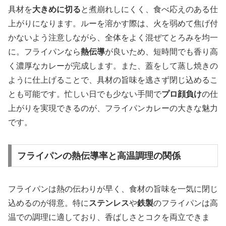
具材を
大きめに切る
と煮崩れしにくく、食べ応えのある仕
上がりになります。ルーを溶かす際は、火を弱めて焦げ付
かないよう注意しながら、全体をよく混ぜてとろみを均一
に。フライパンなら
熱伝導
が良いため、短時間でも香り高
く濃厚なカレーが完成します。また、蓋をして蒸し焼きの
ように仕上げることで、具材の旨味を逃さず閉じ込めるこ
とも可能です。忙しい日でも少ない手間で
プロ顔負け
の仕
上がりを実現できるのが、フライパンカレーの大きな魅力
です。
フライパンの熱伝導率と高温調理の関係
フライパンは熱の伝わりが早く、食材の旨味を一気に閉じ
込めるのが得意。特に
ステンレス
や
鉄製
のフライパンは高
温での調理に適しており、香ばしさとコクを両立できま