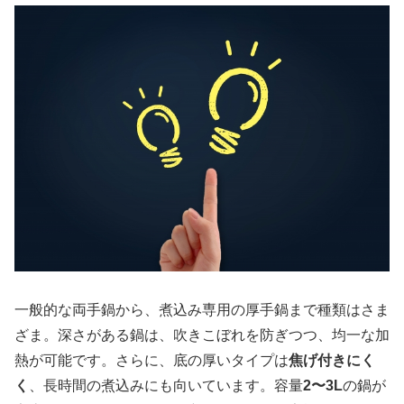
一般的な両手鍋から、煮込み専用の厚手鍋まで種類はさま
ざま。深さがある鍋は、吹きこぼれを防ぎつつ、均一な加
熱が可能です。さらに、底の厚いタイプは
焦げ付きにく
く
、長時間の煮込みにも向いています。容量
2〜3L
の鍋が