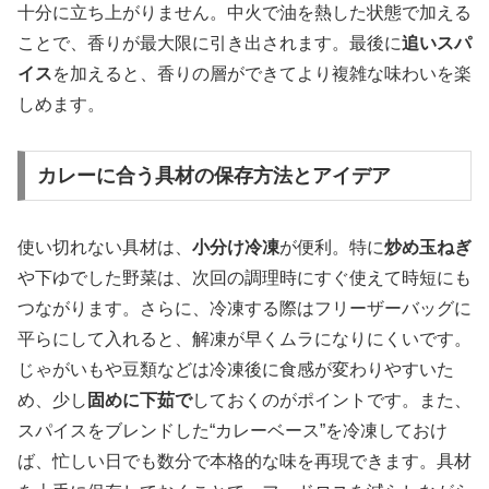
十分に立ち上がりません。中火で油を熱した状態で加える
ことで、香りが最大限に引き出されます。最後に
追いスパ
イス
を加えると、香りの層ができてより複雑な味わいを楽
しめます。
カレーに合う具材の保存方法とアイデア
使い切れない具材は、
小分け冷凍
が便利。特に
炒め玉ねぎ
や下ゆでした野菜は、次回の調理時にすぐ使えて時短にも
つながります。さらに、冷凍する際はフリーザーバッグに
平らにして入れると、解凍が早くムラになりにくいです。
じゃがいもや豆類などは冷凍後に食感が変わりやすいた
め、少し
固めに下茹で
しておくのがポイントです。また、
スパイスをブレンドした“カレーベース”を冷凍しておけ
ば、忙しい日でも数分で本格的な味を再現できます。具材