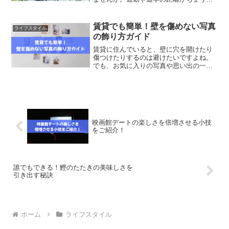
4km前後という方も多く、時間を計算し
て効率的に移動したいと考えるのは自然
なことです。さらに、ママチャリとクロ
賃貸でも簡単！壁を傷めない写真
ライフスタイル
スバイク、電動自転車...
の飾り方ガイド
賃貸に住んでいると、壁に穴を開けたり
傷つけたりするのは避けたいですよね。
でも、お気に入りの写真や思い出の一枚
をお部屋に飾りたい気持ちもあるはず。
そんなあなたに向けて、今回は「壁に穴
を開けない」「賃貸でも安心」「初心者
でも簡単にできる」写真の...
映画館デートの楽しさを倍増させる小技
をご紹介！
誰でもできる！鰹のたたきの美味しさを
引き出す秘訣
ホーム
ライフスタイル