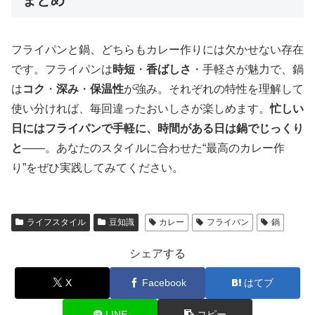
フライパンと鍋、どちらもカレー作りには欠かせない存在
です。フライパンは
時短
・
香ばしさ
・手軽さが魅力で、鍋
は
コク
・
深み
・
保温性
が強み。それぞれの特性を理解して
使い分ければ、毎回違ったおいしさが楽しめます。
忙しい
日にはフライパンで手軽に、時間がある日は鍋でじっくり
と
——。あなたのスタイルに合わせた“最高のカレー作
り”をぜひ実践してみてください。
ライフスタイル
豆知識
カレー
フライパン
鍋
シェアする
X
Facebook
はてブ
LINE
コピー