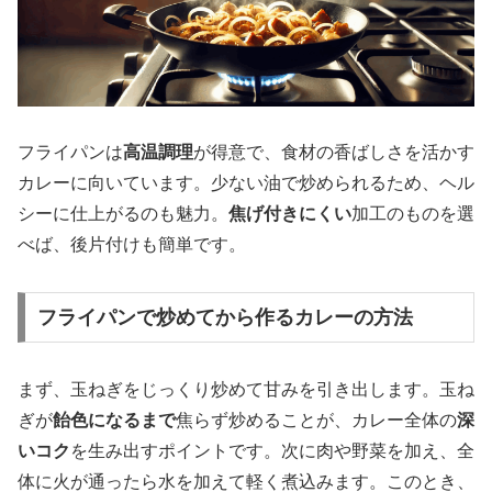
フライパンは
高温調理
が得意で、食材の香ばしさを活かす
カレーに向いています。少ない油で炒められるため、ヘル
シーに仕上がるのも魅力。
焦げ付きにくい
加工のものを選
べば、後片付けも簡単です。
フライパンで炒めてから作るカレーの方法
まず、玉ねぎをじっくり炒めて甘みを引き出します。玉ね
ぎが
飴色になるまで
焦らず炒めることが、カレー全体の
深
いコク
を生み出すポイントです。次に肉や野菜を加え、全
体に火が通ったら水を加えて軽く煮込みます。このとき、