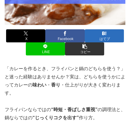
X
Facebook
はてブ
LINE
コピー
「カレーを作るとき、フライパンと鍋のどちらを使う？」
と迷った経験はありませんか？実は、どちらを使うかによ
ってカレーの
味わい
・
香り
・仕上がりが大きく変わりま
す。
フライパンならではの
“時短・香ばしさ重視”
の調理法と、
鍋ならではの
“じっくりコクを出す”
作り方。