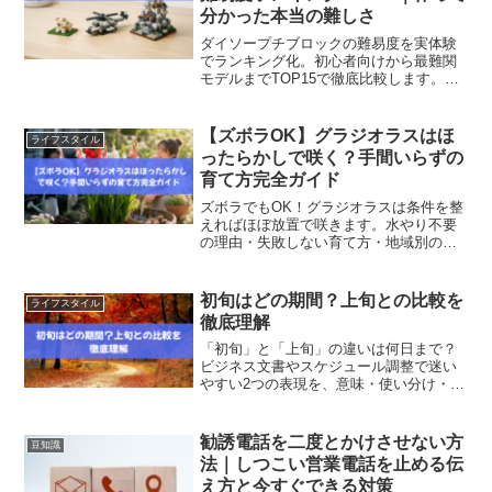
分かった本当の難しさ
ダイソープチブロックの難易度を実体験
でランキング化。初心者向けから最難関
モデルまでTOP15で徹底比較します。パ
ーツ数・制作時間・崩れやすさも解説
し、失敗しない選び方が分かります。
【ズボラOK】グラジオラスはほ
ライフスタイル
ったらかしで咲く？手間いらずの
育て方完全ガイド
ズボラでもOK！グラジオラスは条件を整
えればほぼ放置で咲きます。水やり不要
の理由・失敗しない育て方・地域別の違
いまで徹底解説。
初旬はどの期間？上旬との比較を
ライフスタイル
徹底理解
「初旬」と「上旬」の違いは何日まで？
ビジネス文書やスケジュール調整で迷い
やすい2つの表現を、意味・使い分け・具
体例つきでわかりやすく解説します。誤
解を防ぎたい方に役立つ内容です。
勧誘電話を二度とかけさせない方
豆知識
法｜しつこい営業電話を止める伝
え方と今すぐできる対策