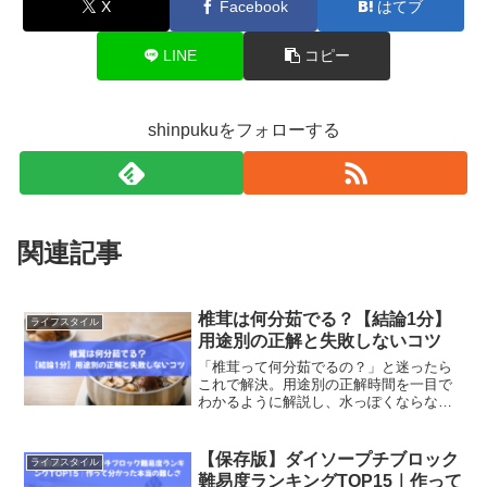
X
Facebook
はてブ
LINE
コピー
shinpukuをフォローする
関連記事
椎茸は何分茹でる？【結論1分】
ライフスタイル
用途別の正解と失敗しないコツ
「椎茸って何分茹でるの？」と迷ったら
これで解決。用途別の正解時間を一目で
わかるように解説し、水っぽくならない
コツや失敗しないポイントもやさしく紹
介します。
【保存版】ダイソープチブロック
ライフスタイル
難易度ランキングTOP15｜作って