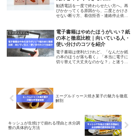
勧誘電話を一度で終わらせたい方へ。再
びかかってくる原因から、二度とかけさ
せない断り方、着信拒否・連絡停止依
頼・予防策まで今すぐ使える方法を解説
します。
電子書籍はやめたほうがいい？紙
ライフスタイル
の本と徹底比較｜向いている人・
使い分けのコツを紹介
電子書籍は便利だけれど、「なんだか紙
の本のほうが落ち着く」「本当に電子に
切り替えて大丈夫なのかな？」と迷う方
は多いものです。特に忙しい毎日の中
で、ちょっとした読書時間は心を整えて
くれる大切なひとときですよね。その時
間をどんな形で楽しむかは、...
エーグルドゥース焼き菓子の魅力を徹底
解剖
キッシュが生焼けで崩れる理由と水分調
整の具体的な方法