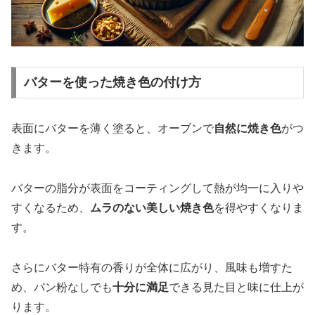
バターを使った焼き色の付け方
表面にバターを薄く塗ると、オーブンで
自然に焼き色
がつ
きます。
バターの脂分が表面をコーティングして熱が均一に入りや
すくなるため、
ムラのない美しい焼き色
を得やすくなりま
す。
さらにバター特有の香りが全体に広がり、風味も増すた
め、パン粉なしでも
十分に満足
できる見た目と味に仕上が
ります。