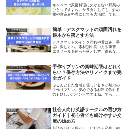
キャベツは家庭料理に欠かせない野菜の
ひとつですよね。サラダにしても、炒め
物や煮込み料理にしても大活躍。でも
「キャベツ1玉って何グラムくらいな
の？」と聞かれると、意外と知らない方
も多いのではないでしょうか。この記事
簡単！デスクマットの頑固汚れを
ライフスタイル
では、キャベツ1玉の重さから...
根本から落とす方法
デスクマットのインク汚れや黄ばみ、手
垢に悩む方へ。素材別の洗い方や重曹・
エタノールを使った落とし方、傷めない
掃除のコツをわかりやすく解説します。
手作りプリンの賞味期限はどれく
ライフスタイル
らい？保存方法やリメイクまで完
全ガイド
ぷるんとした食感と優しい甘さが魅力の
手作りプリン。安心できる材料で作れる
のも嬉しいポイントですよね。でも、気
になるのは「どれくらい日持ちする
の？」ということ。今回は、手作りプリ
ンの賞味期限や保存方法、おいしさを保
社会人向け英語サークルの選び方
豆知識
つコツ、さらには余ったプリン...
ガイド｜初心者でも続けやすい交
流の始め方
英語を話せる場がほしい社会人必見！初