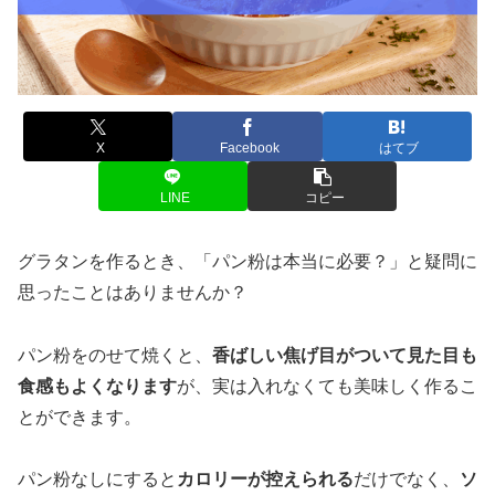
X
Facebook
はてブ
LINE
コピー
グラタンを作るとき、「パン粉は本当に必要？」と疑問に
思ったことはありませんか？
パン粉をのせて焼くと、
香ばしい焦げ目がついて見た目も
食感もよくなります
が、実は入れなくても美味しく作るこ
とができます。
パン粉なしにすると
カロリーが控えられる
だけでなく、
ソ