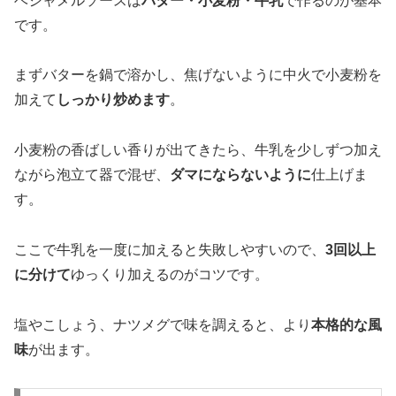
ベシャメルソースは
バター・小麦粉・牛乳
で作るのが基本
です。
まずバターを鍋で溶かし、焦げないように中火で小麦粉を
加えて
しっかり炒めます
。
小麦粉の香ばしい香りが出てきたら、牛乳を少しずつ加え
ながら泡立て器で混ぜ、
ダマにならないように
仕上げま
す。
ここで牛乳を一度に加えると失敗しやすいので、
3回以上
に分けて
ゆっくり加えるのがコツです。
塩やこしょう、ナツメグで味を調えると、より
本格的な風
味
が出ます。