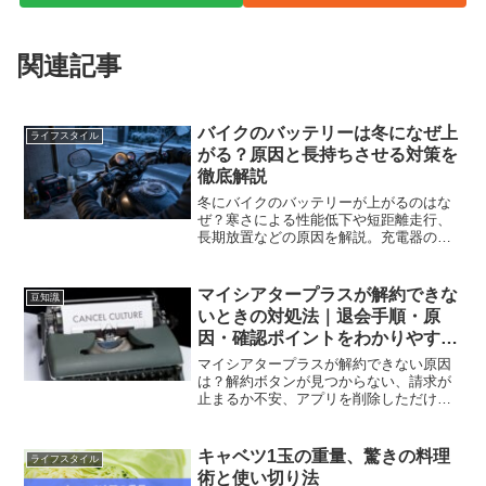
関連記事
バイクのバッテリーは冬になぜ上
ライフスタイル
がる？原因と長持ちさせる対策を
徹底解説
冬にバイクのバッテリーが上がるのはな
ぜ？寒さによる性能低下や短距離走行、
長期放置などの原因を解説。充電器の活
用法、正しい冬季保管、上がったときの
対処法まで分かりやすく紹介します。
マイシアタープラスが解約できな
豆知識
いときの対処法｜退会手順・原
因・確認ポイントをわかりやすく
解説
マイシアタープラスが解約できない原因
は？解約ボタンが見つからない、請求が
止まるか不安、アプリを削除しただけで
大丈夫かなどの疑問を解説。公式サイ
ト・Apple ID・Google Play別の解約手順
や確認ポイントをわかりやすく紹介しま
キャベツ1玉の重量、驚きの料理
ライフスタイル
す。
術と使い切り法