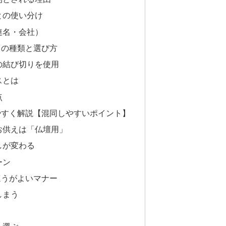
との使い分け
連名・会社）
引の種類と選び方
の結び切りを使用
スとは
点
やすく解説【混同しやすいポイント】
お供えは「仏壇用」
しが変わる
ーン
ほうがよいマナー
しまう