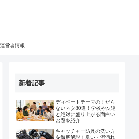
ク
運営者情報
新着記事
ディベートテーマのくだら
ないネタ80選！学校や友達
と絶対に盛り上がる面白い
お題を紹介
キャッチャー防具の洗い方
を徹底解説！臭い・泥汚れ