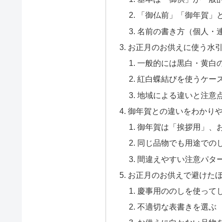
「御仏前」「御年賀」
名前の書き方（個人・
お正月のお供えに使う水
一般的には黒白・黄白
紅白蝶結びを使うケー
地域による違いと注意
御年賀との違いをわかり
御年賀は「挨拶用」、
同じ品物でも用途での
間違えやすい注意パタ
お正月のお供えで避けた
慶事用ののしを使って
不適切な表書きを選ぶ