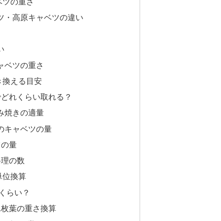
ベツの重さ
ツ・高原キャベツの違い
い
ャベツの重さ
き換える目安
でどれくらい取れる？
み焼きの適量
のキャベツの量
ツの量
料理の数
単位換算
れくらい？
1枚葉の重さ換算