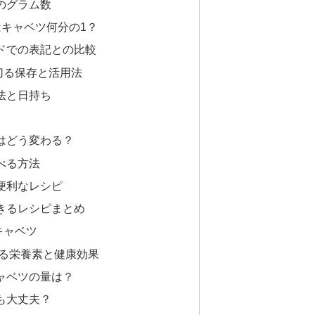
のグラム数
はキャベツ何分の1？
ドでの表記との比較
切る保存と活用法
法と日持ち
はどう変わる？
べる方法
便利なレシピ
きるレシピまとめ
キャベツ
れる栄養素と健康効果
ャベツの量は？
も大丈夫？