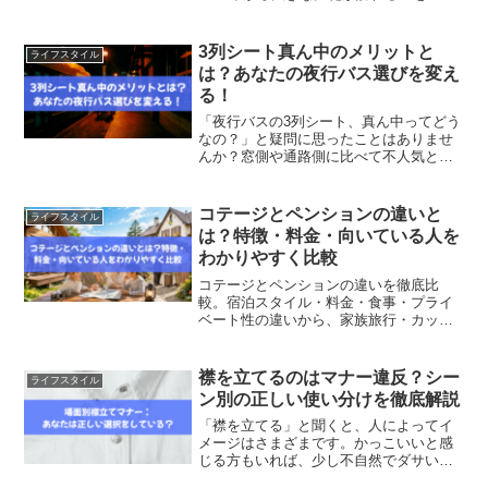
じでしょうか？「エアコン2027年問題」
と呼ばれるこの出来事は、私たちの暮ら
しや家計にも少なからず影響を与える可
3列シート真ん中のメリットと
ライフスタイル
能性があります。こ...
は？あなたの夜行バス選びを変え
る！
「夜行バスの3列シート、真ん中ってどう
なの？」と疑問に思ったことはありませ
んか？窓側や通路側に比べて不人気と思
われがちな“真ん中席”ですが、実は快適に
過ごせるポイントがたくさんあります。
移動費を抑えつつも、できるだけ疲れを
コテージとペンションの違いと
ライフスタイル
残さず目的地に着き...
は？特徴・料金・向いている人を
わかりやすく比較
コテージとペンションの違いを徹底比
較。宿泊スタイル・料金・食事・プライ
ベート性の違いから、家族旅行・カップ
ル旅行・グループ旅行に向いているのは
どちらかをわかりやすく解説。宿選びで
失敗したくない方必見です。
襟を立てるのはマナー違反？シー
ライフスタイル
ン別の正しい使い分けを徹底解説
「襟を立てる」と聞くと、人によってイ
メージはさまざまです。かっこいいと感
じる方もいれば、少し不自然でダサいと
感じる方も。SNSを見ていると「おしゃ