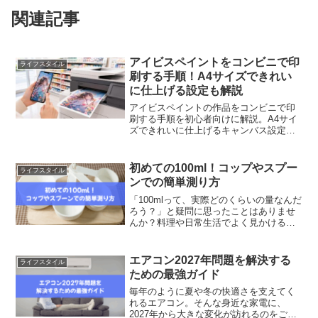
関連記事
アイビスペイントをコンビニで印
ライフスタイル
刷する手順！A4サイズできれい
に仕上げる設定も解説
アイビスペイントの作品をコンビニで印
刷する手順を初心者向けに解説。A4サイ
ズできれいに仕上げるキャンバス設定や
解像度、保存形式、セブン・ファミマ・
ローソンでの印刷方法、余白やぼやけを
防ぐポイントも紹介します。
初めての100ml！コップやスプー
ライフスタイル
ンでの簡単測り方
「100mlって、実際どのくらいの量なんだ
ろう？」と疑問に思ったことはありませ
んか？料理や日常生活でよく見かける単
位ですが、パッとイメージできる人は意
外と少ないかもしれません。計量カップ
が手元にないときでも、コップやスプー
エアコン2027年問題を解決する
ライフスタイル
ンなど身近なアイテ...
ための最強ガイド
毎年のように夏や冬の快適さを支えてく
れるエアコン。そんな身近な家電に、
2027年から大きな変化が訪れるのをご存